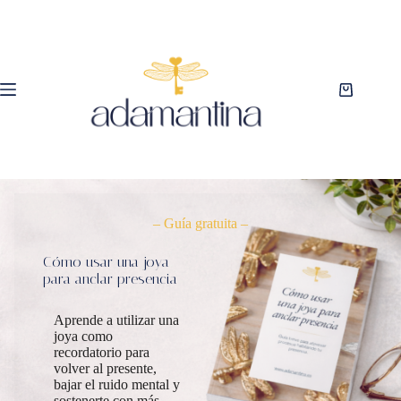
Saltar
al
contenido
Carro
de
compra
– Guía gratuita –
Cómo usar una joya
para anclar presencia
Aprende a utilizar una
joya como
recordatorio para
volver al presente,
bajar el ruido mental y
sostenerte con más