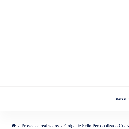
Saltar
al
contenido
joyas a
/
Proyectos realizados
/
Colgante Sello Personalizado Cuar